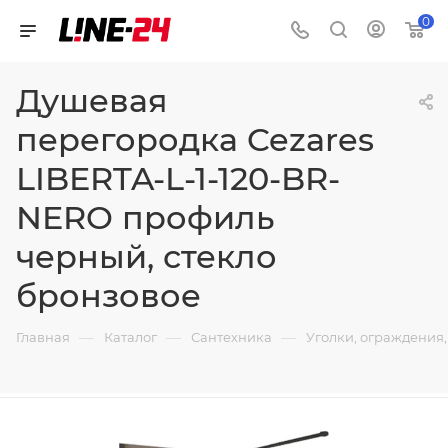
0
Душевая
перегородка Cezares
LIBERTA-L-1-120-BR-
NERO профиль
черный, стекло
бронзовое
—
—
—
Главная
Каталог
Сантехника
Уголки, ограждения