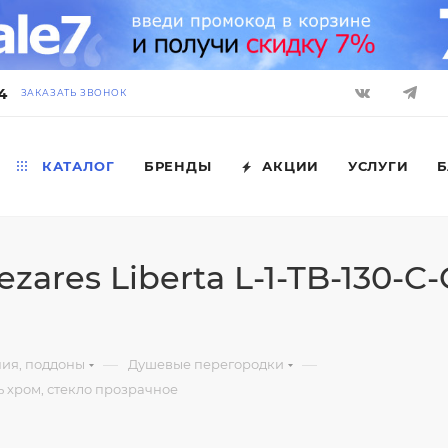
4
ЗАКАЗАТЬ ЗВОНОК
КАТАЛОГ
БРЕНДЫ
АКЦИИ
УСЛУГИ
Б
ares Liberta L-1-TB-130-C
—
—
ния, поддоны
Душевые перегородки
ь хром, стекло прозрачное