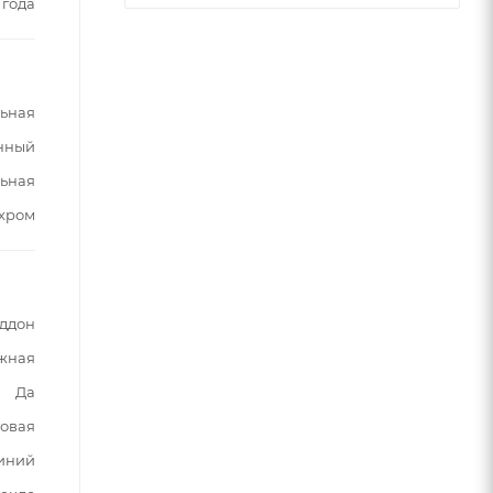
 года
ьная
нный
ьная
хром
оддон
жная
Да
овая
иний