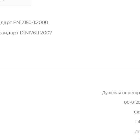
дарт EN12150-1:2000
ндарт DIN17611 2007
Душевая перегор
00-012
Ce
Li
Ит