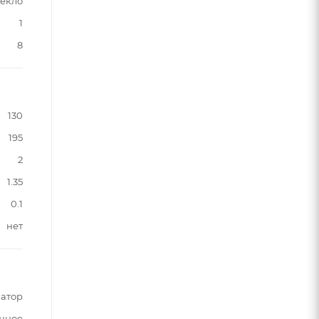
текло
1
8
130
195
2
1.35
0.1
нет
затор
чное