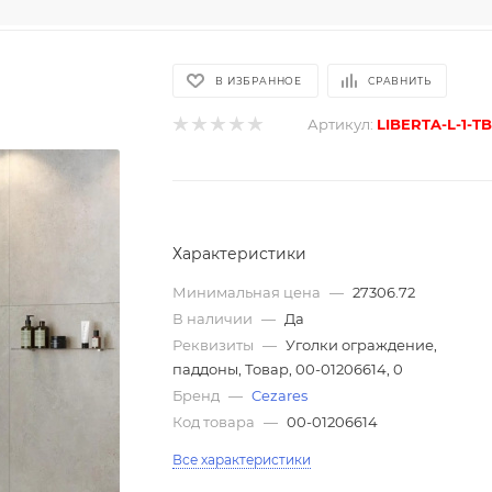
В ИЗБРАННОЕ
СРАВНИТЬ
Артикул:
LIBERTA-L-1-TB
Характеристики
Минимальная цена
—
27306.72
В наличии
—
Да
Реквизиты
—
Уголки ограждение,
паддоны, Товар, 00-01206614, 0
Бренд
—
Cezares
Код товара
—
00-01206614
Все характеристики