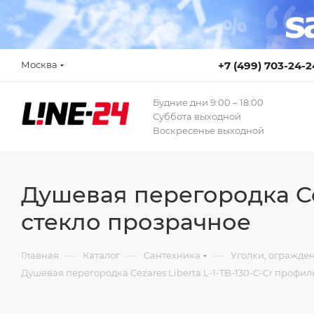
Москва
+7 (499) 703-24-2
Будние дни 9:00 – 18:00
Суббота выходной
Воскресенье выходной
Душевая перегородка Cez
стекло прозрачное
—
—
—
Главная
Каталог
Сантехника
Уголки, огражде
Душевая перегородка Cezares Liberta L-1-TB-130-C-Cr профил