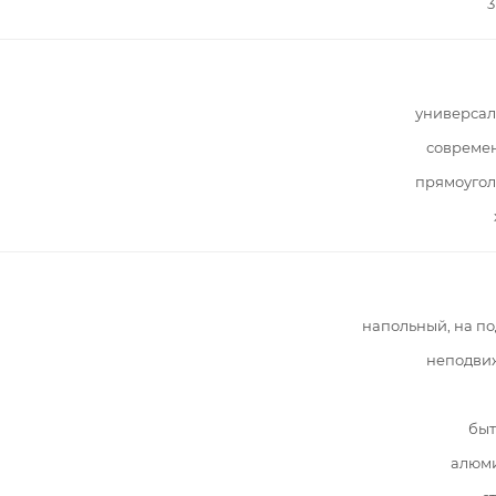
3
универсал
совреме
прямоугол
напольный, на п
неподви
быт
алюм