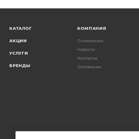
00-01206539
Серия
Liberta
Страна
Италия
Гарантия
3 года
Тип товара
Душевая перегородка
Стиль
современный
Форма
прямоугольная
Ширина, см
80
Цвет профиля
хром