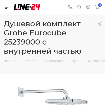
0
Душевой комплект
Grohe Eurocube
25239000 с
внутренней частью
—
—
—
—
Главная
Каталог
Сантехника
Душ
Душевые к