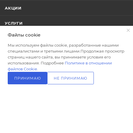
КОМПАНИЯ
0.1
0.1
0.1
Длина, м
Длина, м
Длина, м
ИНФОРМАЦИЯ
0.05
0.05
0.05
Вес
Вес
Вес
ПОМОЩЬ
Файлы cookie
брутто, кг
брутто, кг
брутто, кг
1
1
1
Мы используем файлы cookie, разработанные нашими
специалистами и третьими лицами.Продолжая просмотр
ПОДПИСАТЬСЯ НА РАССЫЛКУ
страниц нашего сайта, вы принимаете условия его
использования. Подробнее
Политике в отношении
файлов Cookie
.
+7 (499) 703-24-24
ЗАКАЗАТЬ ЗВОНОК
ПРИНИМАЮ
НЕ ПРИНИМАЮ
В КОРЗИНУ
info@l-24.ru
125481 г. Москва, ул. Свободы, д.
91к2