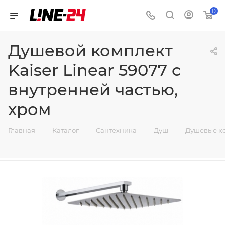
0
Душевой комплект
Kaiser Linear 59077 с
внутренней частью,
хром
—
—
—
—
Главная
Каталог
Сантехника
Душ
Душевые к