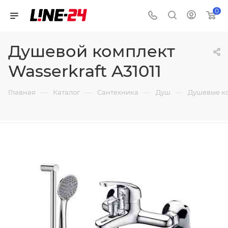
0
Душевой комплект
Wasserkraft A31011
—
—
—
—
Главная
Каталог
Сантехника
Душ
Душевые к