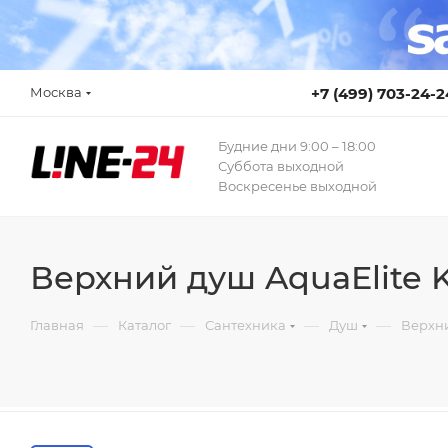
Москва
+7 (499) 703-24-2
Будние дни 9:00 – 18:00
Суббота выходной
Воскресенье выходной
Верхний душ AquaElite
—
—
—
—
Главная
Каталог
Сантехника
Душ
Верхн