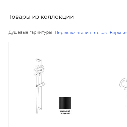
Товары из коллекции
Душевые гарнитуры
Переключатели потоков
Верхни
Минимальная цена
Минимальна
21917.64
49839.08
Реквизиты
Реквизиты
Душ, Товар, 00-011873590
Душ, Товар
Бренд
Бренд
AquaElite
AquaElite
Код товара
Код товара
00-01187359
00-0118735
Максимальная цена
Максимальн
21988.78
50654.78
Серия
Серия