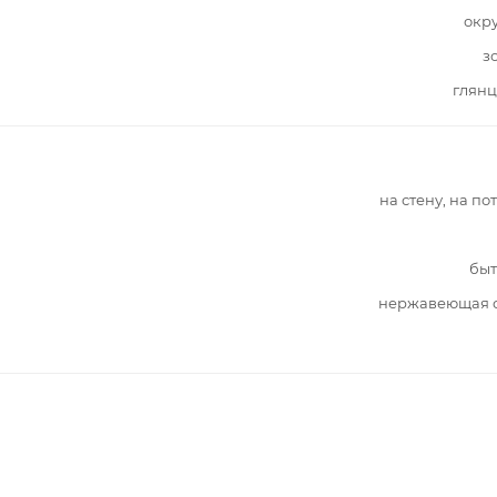
окр
з
глянц
на стену, на по
быт
нержавеющая с