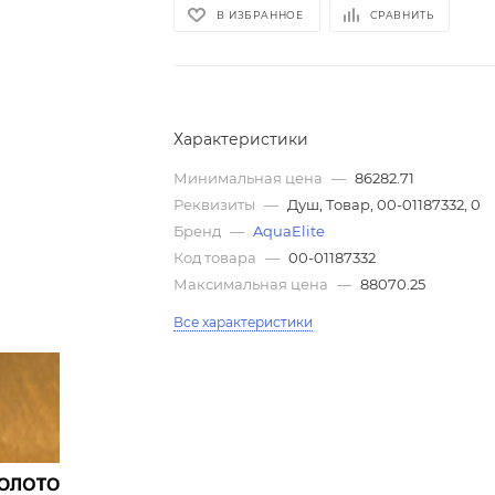
В ИЗБРАННОЕ
СРАВНИТЬ
Характеристики
Минимальная цена
—
86282.71
Реквизиты
—
Душ, Товар, 00-01187332, 0
Бренд
—
AquaElite
Код товара
—
00-01187332
Максимальная цена
—
88070.25
Все характеристики