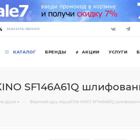
4
ЗАКАЗАТЬ ЗВОНОК
КАТАЛОГ
БРЕНДЫ
АКЦИИ
УСЛУГИ
Б
 KINO SF146A61Q шлифован
—
ие души
Верхний душ AquaElite KINO SF146A61Q шлифованн