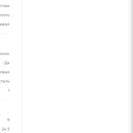
углая
олото
евая
толок
Да
овая
таль
1
9
24.5