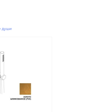
е души
я цена
, 00-011873550
5
ая цена