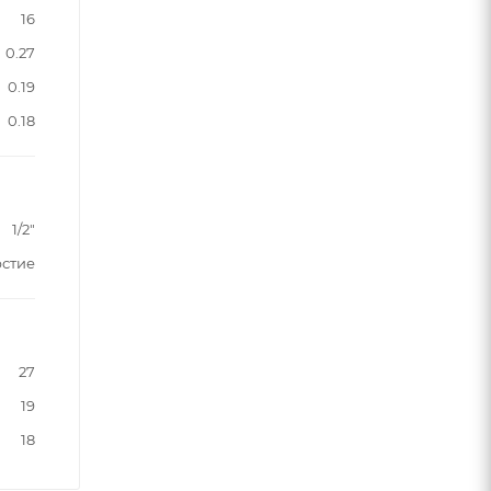
16
0.27
0.19
0.18
1/2"
рстие
27
19
18