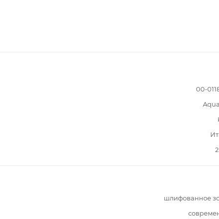
00-011
Aqua
Ит
2
шлифованное зо
совреме