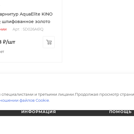
арнитур AquaElite KINO
 шлифованное золото
Арт. : SD026A61Q
ичии
8
₽
/шт
ный
чет
 специалистами и третьими лицами.Продолжая просмотр страни
тношении файлов Cookie
.
ИНФОРМАЦИЯ
ПОМОЩЬ
Магазины
Вопрос-отв
ая сталь
Условия оплаты
Обзоры