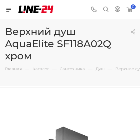
0
Верхний душ
AquaElite SF118A02Q
хром
—
—
—
—
Главная
Каталог
Сантехника
Душ
Верхние д