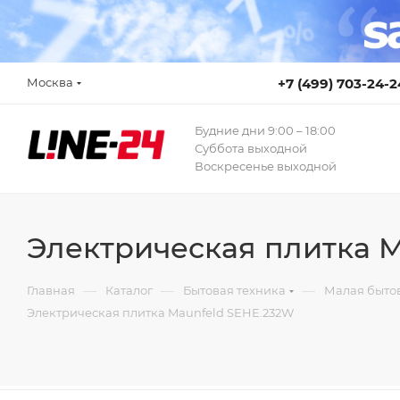
Москва
+7 (499) 703-24-2
Будние дни 9:00 – 18:00
Суббота выходной
Воскресенье выходной
Электрическая плитка 
—
—
—
Главная
Каталог
Бытовая техника
Малая бытов
Электрическая плитка Maunfeld SEHE.232W