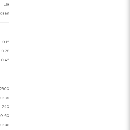
Да
овая
0.15
0.28
0.45
2900
еская
0-240
50-60
ское