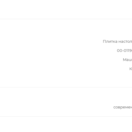
Плитка насто
00-011
Mau
К
совреме