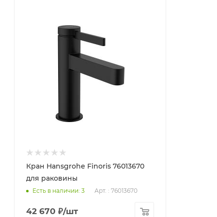
Минимальная цена
42670.00
В наличии
Да
Реквизиты
Смесители общее, Товар,
00-011711030
Бренд
Hansgrohe
Код товара
00-01171103
Максимальная цена
45230.20
Кран Hansgrohe Finoris 76013670
Страна
для раковины
Германия
Арт. : 76013670
Есть в наличии: 3
Гарантия
5 лет
42 670
₽
/шт