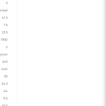
5
елый
41.5
7.5
23.5
1950
2
чугун
245
440
95
24.5
44
9.5
16.5