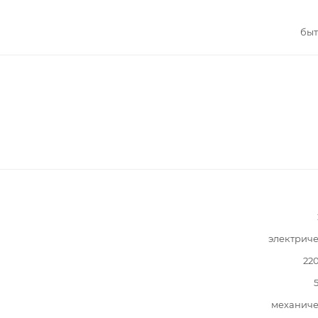
быт
электрич
22
механиче