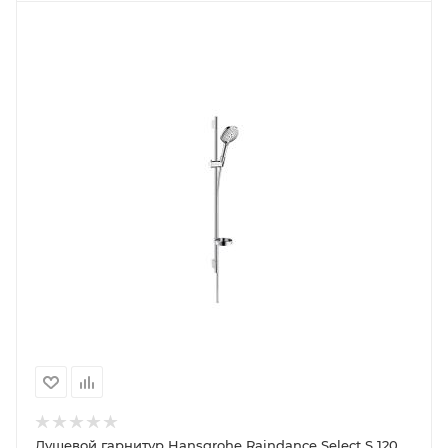
Душевой гарнитур Hansgrohe Raindance Select S 120