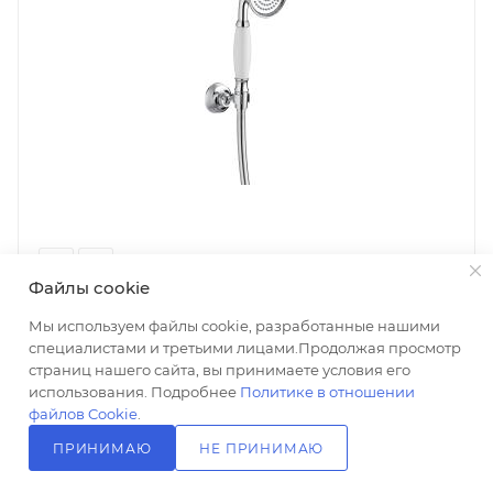
Файлы cookie
Мы используем файлы cookie, разработанные нашими
Душевой гарнитур Cezares Liberty F-KD-01 LIBERTY-F-
специалистами и третьими лицами.Продолжая просмотр
KD-01
страниц нашего сайта, вы принимаете условия его
Есть в наличии: 20
использования. Подробнее
Политике в отношении
7 990
₽
/шт
файлов Cookie
.
+ 160 на счет
ПРИНИМАЮ
НЕ ПРИНИМАЮ
В КОРЗИНУ