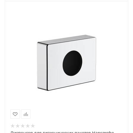
Диспенсер для гигиенических пакетов Hansgrohe