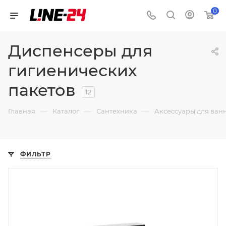
0
Диспенсеры для
гигиенических
пакетов
12
—
—
—
Главная
Каталог
Сантехника
Аксессуары для ван
ФИЛЬТР