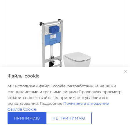
Файлы cookie
Мы используем файлы cookie, разработанные нашими
специалистами и третьими лицами.Продолжая просмотр
страниц нашего сайта, вы принимаете условия его
использования. Подробнее
Политике в отношении
файлов Cookie
.
Комплект Ideal Standard Tesi AquaBlade T386801
ПРИНИМАЮ
НЕ ПРИНИМАЮ
система инсталляции + унитаз с крышкой
Есть в наличии: 27