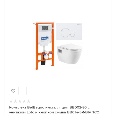
Комплект BelBagno инсталляция BB002-80 с
унитазом Loto и кнопкой смыва BB014-SR-BIANCO