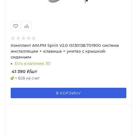
Комплект AM.PM Spirit V2.0 IS130138.701900 система
инсталляции + клавиша + унитаз с крышкой-
сиденьем
Есть в наличии: 30
41 390
₽
/шт
+ 828 на счет
В КОРЗИНУ