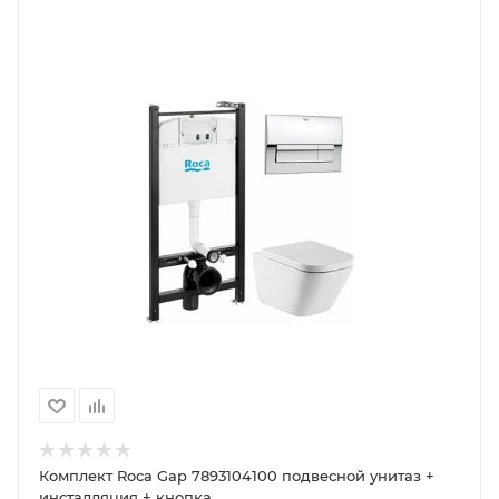
Комплект Roca Gap 7893104100 подвесной унитаз +
инсталляция + кнопка