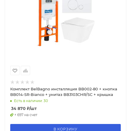
Комплект BelBagno инсталляция BB002-80 + кнопка
BB014-SR-Bianco + унитаз BB3103CHR/SC + крышка
Есть в наличии: 30
34 870
₽
/шт
+ 697 на счет
В КОРЗИНУ