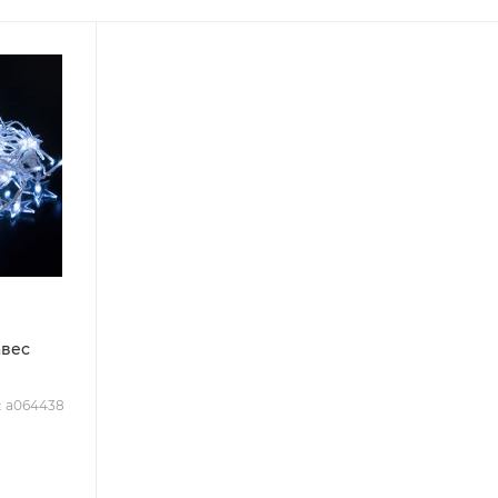
авес
: a064438