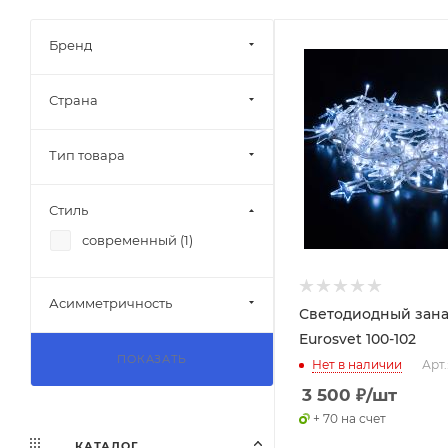
Бренд
Страна
Тип товара
Стиль
современный (
1
)
Асимметричность
Светодиодный зан
Eurosvet 100-102
ПОКАЗАТЬ
Нет в наличии
Арт.
3 500
₽
/шт
+ 70 на счет
КАТАЛОГ