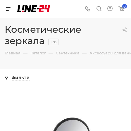
0
Косметические
зеркала
176
—
—
—
Главная
Каталог
Сантехника
Аксессуары для ван
ФИЛЬТР