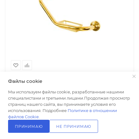
Файлы cookie
Поручень Boheme Imperiale 10422
Есть в наличии: 7
Мы используем файлы cookie, разработанные нашими
специалистами и третьими лицами.Продолжая просмотр
22 993
₽
/шт
страниц нашего сайта, вы принимаете условия его
+ 460 на счет
использования. Подробнее
Политике в отношении
файлов Cookie
.
В КОРЗИНУ
ПРИНИМАЮ
НЕ ПРИНИМАЮ