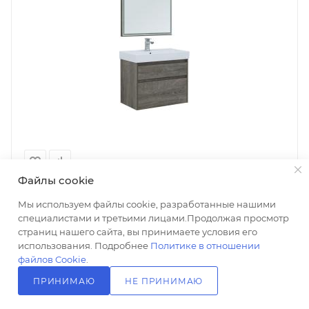
Файлы cookie
Мы используем файлы cookie, разработанные нашими
Мебель для ванной Aquanet Nova Lite 75 2 ящика, дуб
рошелье
специалистами и третьими лицами.Продолжая просмотр
страниц нашего сайта, вы принимаете условия его
Есть в наличии: 5
использования. Подробнее
Политике в отношении
54 914
₽
/шт
файлов Cookie
.
+ 1098 на счет
ПРИНИМАЮ
НЕ ПРИНИМАЮ
В КОРЗИНУ