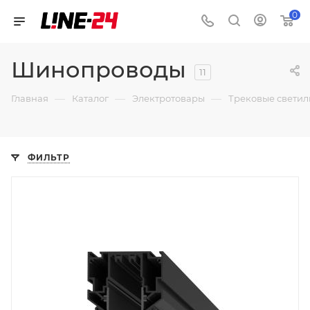
0
Шинопроводы
11
—
—
—
Главная
Каталог
Электротовары
Трековые свети
ФИЛЬТР