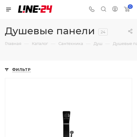
0
Душевые панели
24
—
—
—
—
Главная
Каталог
Сантехника
Душ
Душевые п
ФИЛЬТР