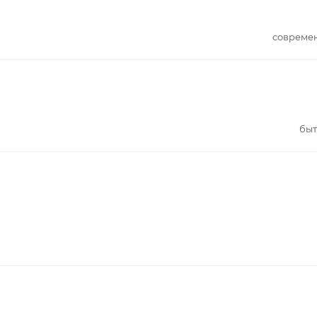
совреме
быт