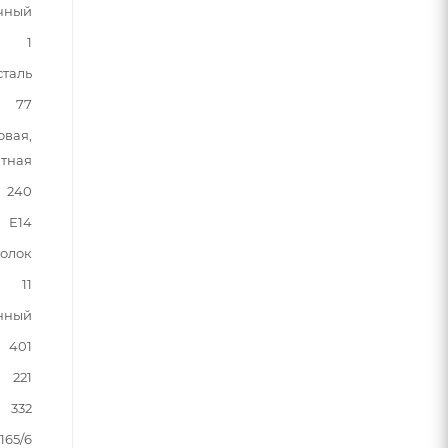
чный
1
сталь
77
овая,
тная
240
E14
толок
11
нный
401
221
332
165/6