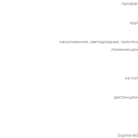
прозра
хру
накаливания, светодиодная, галоген
люминесцен
на по
дистанцио
Sophie 60