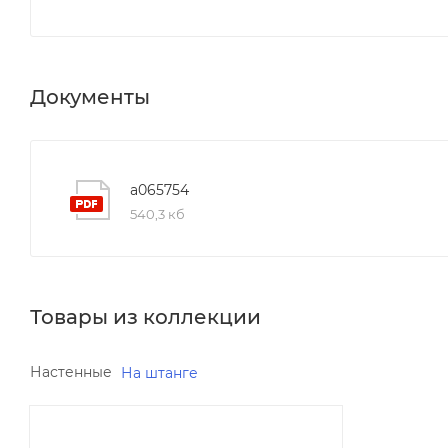
Документы
a065754
540,3 кб
Товары из коллекции
Настенные
На штанге
Минимальная цена