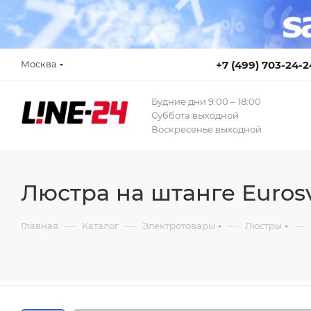
Москва
+7 (499) 703-24-2
Будние дни 9:00 – 18:00
Суббота выходной
Воскресенье выходной
Люстра на штанге Eurosv
—
—
—
—
Главная
Каталог
Электротовары
Люстры