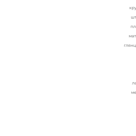
кр
шт
пл
мат
глянц
л
ме