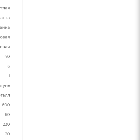
углая
анга
анка
овая
евая
40
6
I
атунь
талл
600
60
230
20