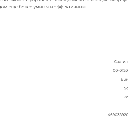
 дом еще более умным и эффективным.
Светил
00-012
Eur
S
Ро
46903892