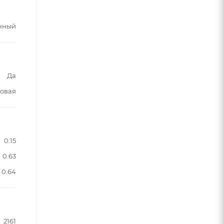
нный
Да
овая
0.15
0.63
0.64
2161