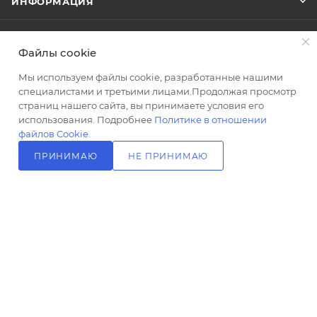
ИНФОРМАЦИЯ
г
300
ПОМОЩЬ
Тип
Файлы cookie
товара
Опоры
Мы используем файлы cookie, разработанные нашими
специалистами и третьими лицами.Продолжая просмотр
ПОДПИСАТЬСЯ НА РАССЫЛКУ
Стиль
страниц нашего сайта, вы принимаете условия его
современный
использования. Подробнее
Политике в отношении
Высота,
файлов Cookie
.
+7 (499) 703-24-24
ЗАКАЗАТЬ ЗВОНОК
см
ПРИНИМАЮ
НЕ ПРИНИМАЮ
9.2
info@l-24.ru
В КОРЗИНУ
Базовая
125481 г. Москва, ул. Свободы, д.
единица
91к2
шт
Ставки
налогов
20
Область
применения
бытовая
2026 © Интернет магазин сантехники в Москве l-24.ru