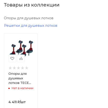
Товары из коллекции
Опоры для душевых лотков
Решетки для душевых лотков
Минимальная
цена
4411.00
Реквизиты
Душевые
кабины,
Товар,
Опоры для
00-
душевых
00097118,
лотков TECE
0.3
TECEdrainline
Нет в наличии
6 600 03
Бренд
TECE
4 411
₽
/шт
Код