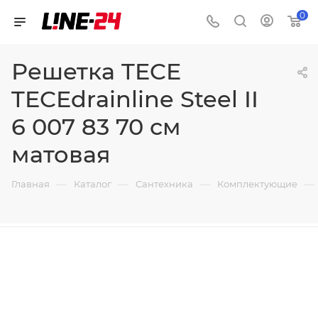
0
Решетка TECE
TECEdrainline Steel II
6 007 83 70 см
матовая
—
—
—
—
Главная
Каталог
Сантехника
Комплектующие