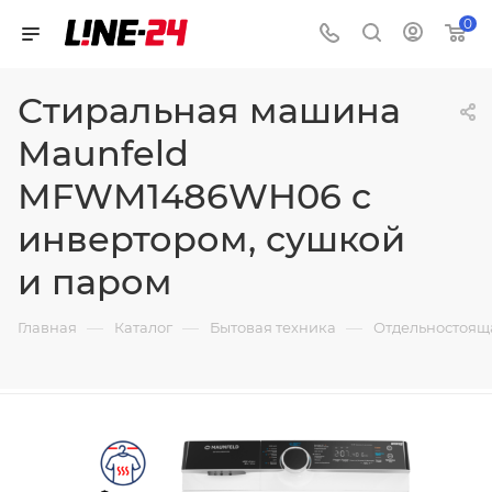
0
Стиральная машина
Maunfeld
MFWM1486WH06 c
инвертором, сушкой
и паром
—
—
—
Главная
Каталог
Бытовая техника
Отдельностоящ