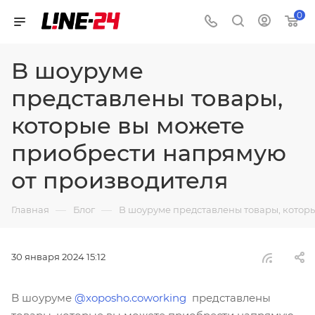
0
B шоуруме
представлены товары,
которые вы можете
приобрести напрямую
от производителя
—
—
Главная
Блог
B шоуруме представлены товары, котор
30 января 2024 15:12
B шоуруме
@xoposho.coworking
представлены