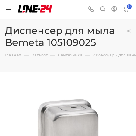
0
Диспенсер для мыла
Bemeta 105109025
—
—
—
Главная
Каталог
Сантехника
Аксессуары для ван