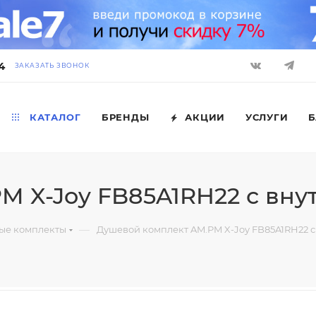
4
ЗАКАЗАТЬ ЗВОНОК
КАТАЛОГ
БРЕНДЫ
АКЦИИ
УСЛУГИ
Б
M X-Joy FB85A1RH22 с вну
—
ые комплекты
Душевой комплект AM.PM X-Joy FB85A1RH22 с