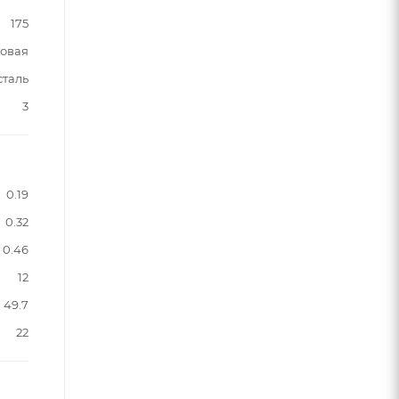
175
овая
сталь
3
0.19
0.32
0.46
12
49.7
22