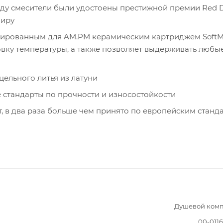
 году смесители были удостоены престижной премии Red 
миру
тированным для AM.PM керамическим картриджем SoftMo
вку температуры, а также позволяет выдерживать любы
цельного литья из латуни
е стандарты по прочности и износостойкости
т, в два раза больше чем принято по европейским станд
Душевой комп
00-011