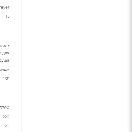
твует
15
атель
г для
душа
ридж
1/2"
3700
220
120