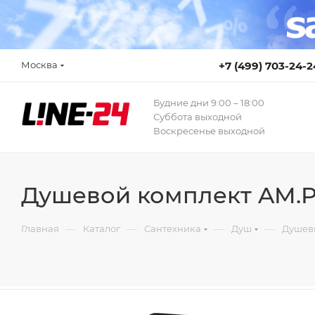
Москва
+7 (499) 703-24-2
Будние дни 9:00 – 18:00
Суббота выходной
Воскресенье выходной
Душевой комплект AM.P
—
—
—
—
Главная
Каталог
Сантехника
Душ
Душев