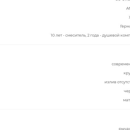
A
Герм
10 лет - смеситель, 2 года - душевой ком
совреме
кр
излив отсутс
че
мат
рыча