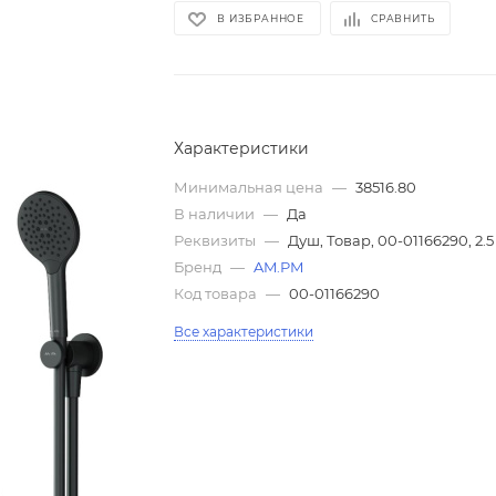
В ИЗБРАННОЕ
СРАВНИТЬ
Характеристики
Минимальная цена
—
38516.80
В наличии
—
Да
Реквизиты
—
Душ, Товар, 00-01166290, 2.5
Бренд
—
AM.PM
Код товара
—
00-01166290
Все характеристики