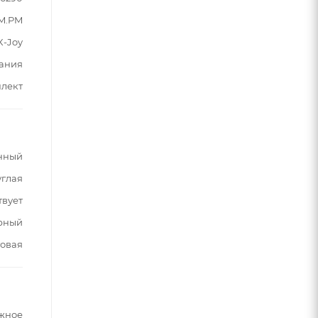
M.PM
X-Joy
ания
плект
нный
углая
твует
рный
овая
жное