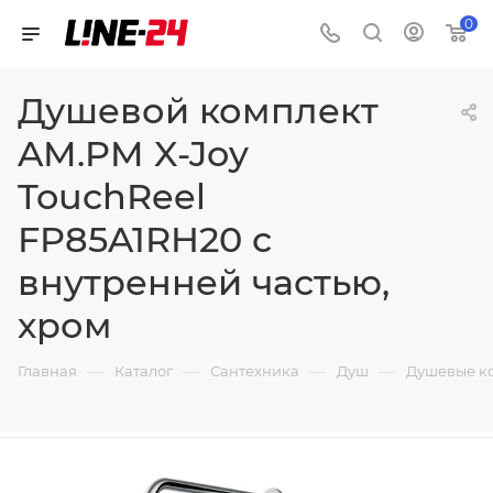
0
Душевой комплект
AM.PM X-Joy
TouchReel
FP85A1RH20 с
внутренней частью,
хром
—
—
—
—
Главная
Каталог
Сантехника
Душ
Душевые к