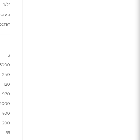
1/2"
рстия
остат
3
5000
240
120
970
1000
400
200
55