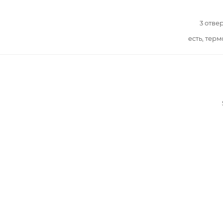
3 отве
есть, терм