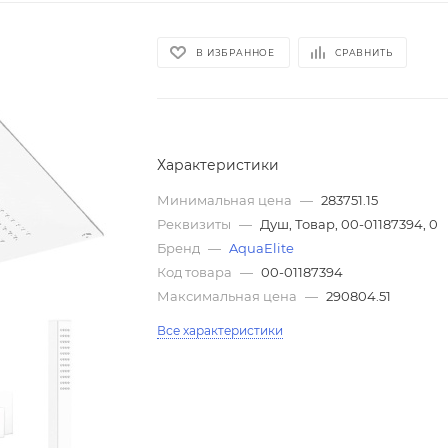
В ИЗБРАННОЕ
СРАВНИТЬ
Характеристики
Минимальная цена
—
283751.15
Реквизиты
—
Душ, Товар, 00-01187394, 0
Бренд
—
AquaElite
Код товара
—
00-01187394
Максимальная цена
—
290804.51
Все характеристики