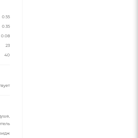
0.55
0.35
0.08
23
40
твует
душа,
итель
тридж