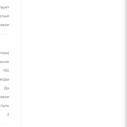
твует
елый
овая
нтаж)
ьное
150
 воды
Да
овая
сталь
2