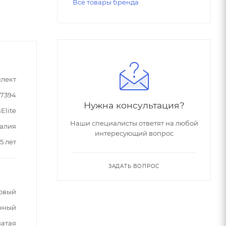
Все товары бренда
лект
87394
Нужна консультация?
Elite
Наши специалисты ответят на любой
алия
интересующий вопрос
5 лет
ЗАДАТЬ ВОПРОС
овый
нный
ватая