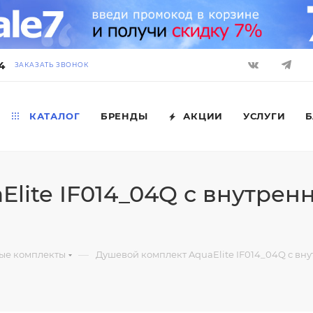
4
ЗАКАЗАТЬ ЗВОНОК
КАТАЛОГ
БРЕНДЫ
АКЦИИ
УСЛУГИ
Б
lite IF014_04Q с внутренн
—
ые комплекты
Душевой комплект AquaElite IF014_04Q с вну