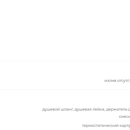
излив отсутс
душевой шланг, душевая лейка, держатель 
смес
термостатический кар