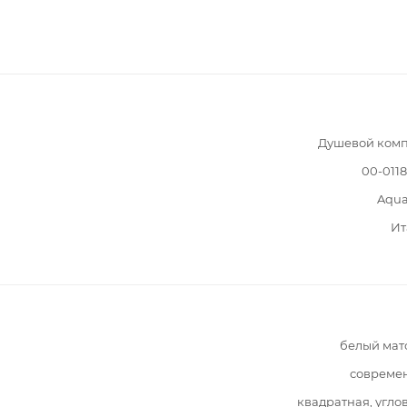
Душевой комп
00-011
Aqua
Ит
белый мат
совреме
квадратная, угло