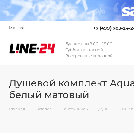
Москва
+7 (499) 703-24-2
Будние дни 9:00 – 18:00
Суббота выходной
Воскресенье выходной
Душевой комплект AquaE
белый матовый
—
—
—
—
Главная
Каталог
Сантехника
Душ
Душев