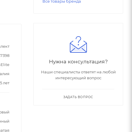
Все товары бренда
лект
87398
Нужна консультация?
Elite
Наши специалисты ответят на любой
алия
интересующий вопрос
5 лет
ЗАДАТЬ ВОПРОС
овый
нный
ватая