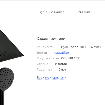
В ИЗБРАННОЕ
СРАВНИТЬ
Характеристики
Реквизиты
—
Душ, Товар, 00-01187398, 0
Бренд
—
AquaElite
Код товара
—
00-01187398
Страна
—
Италия
Гарантия
—
5 лет
Все характеристики