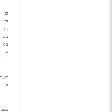
55
28
0.6
0.6
0.2
30
твует
5
душа,