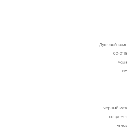
Душевой комп
00-011
Aqua
Ит
черный мат
совреме
угло