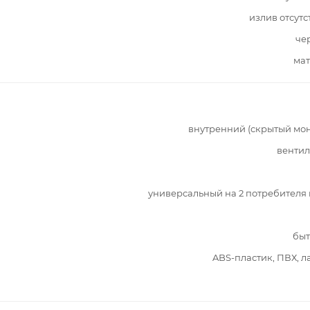
излив отсутс
че
мат
внутренний (скрытый мо
вентил
универсальный на 2 потребителя
быт
ABS-пластик, ПВХ, л