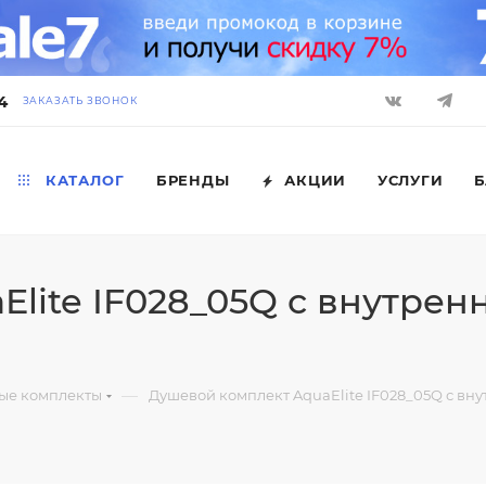
4
ЗАКАЗАТЬ ЗВОНОК
КАТАЛОГ
БРЕНДЫ
АКЦИИ
УСЛУГИ
Б
lite IF028_05Q с внутренн
—
ые комплекты
Душевой комплект AquaElite IF028_05Q с вну