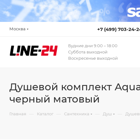
Москва
+7 (499) 703-24-2
Будние дни 9:00 – 18:00
Суббота выходной
Воскресенье выходной
Душевой комплект AquaE
черный матовый
—
—
—
—
Главная
Каталог
Сантехника
Душ
Душев