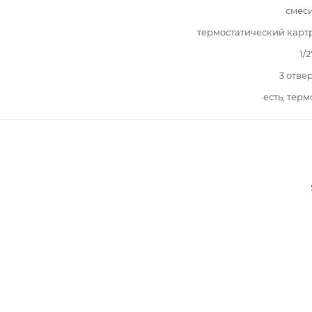
смес
термостатический кар
1/2
3 отве
есть, терм