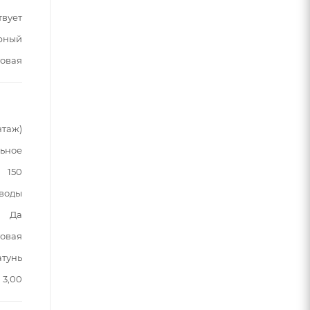
твует
рный
овая
нтаж)
ьное
150
 воды
Да
овая
атунь
3,00