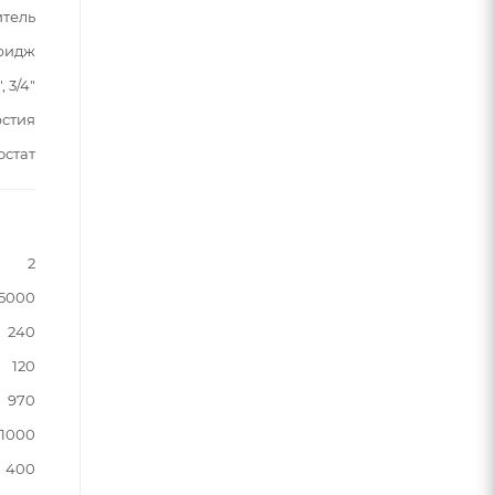
итель
тридж
", 3/4"
рстия
остат
2
5000
240
120
970
1000
400