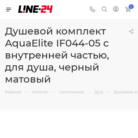
0
Душевой комплект
AquaElite IF044-05 с
внутренней частью,
для душа, черный
матовый
—
—
—
—
Главная
Каталог
Сантехника
Душ
Душевые к