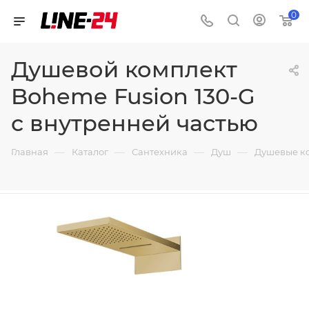
0
Душевой комплект
Boheme Fusion 130-G
с внутренней частью
—
—
—
—
Главная
Каталог
Сантехника
Душ
Душевые к