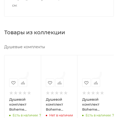
см
Товары из коллекции
Душевые комплекты
Минимальная
Минимальная
Минимальная
цена
цена
цена
118325.00
118325.00
125944.00
В наличии
Реквизиты
В наличии
Да
Душ,
Да
Товар,
Реквизиты
Реквизиты
00-
Душевой
Душевой
Душевой
Душ,
Душ,
011760710
комплект
комплект
комплект
Товар,
Товар,
Boheme
Boheme
Boheme
00-
00-
Бренд
Fusion 130-CR
Fusion 130-2-
Fusion 130-
Есть в наличии: 7
Нет в наличии
Есть в наличии: 7
011760750
Boheme
011760770