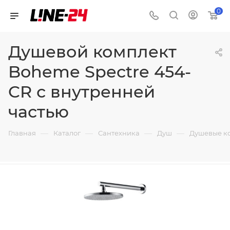
0
Душевой комплект
Boheme Spectre 454-
CR с внутренней
частью
—
—
—
—
Главная
Каталог
Сантехника
Душ
Душевые к