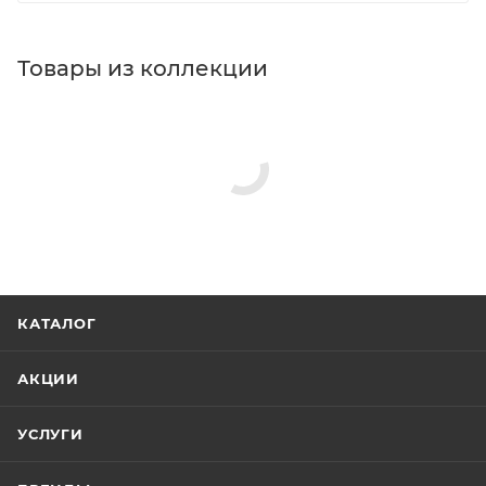
Товары из коллекции
Гигиенические души
Душевые комплекты
Душевые стойки
Минимальная цена
21643.00
В наличии
Да
Реквизиты
Душ, Товар, 00-011791000
Бренд
Boheme
Код товара
00-01179100