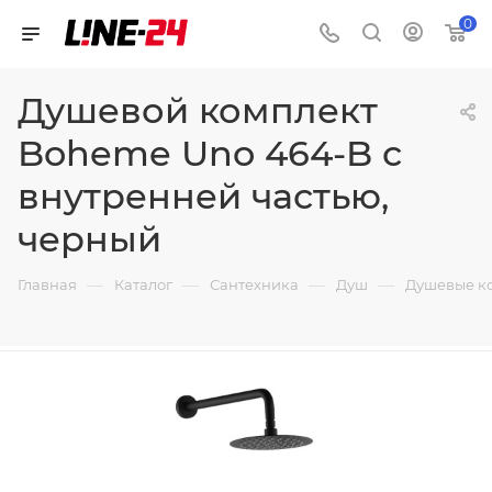
0
Душевой комплект
Boheme Uno 464-B с
внутренней частью,
черный
—
—
—
—
Главная
Каталог
Сантехника
Душ
Душевые к