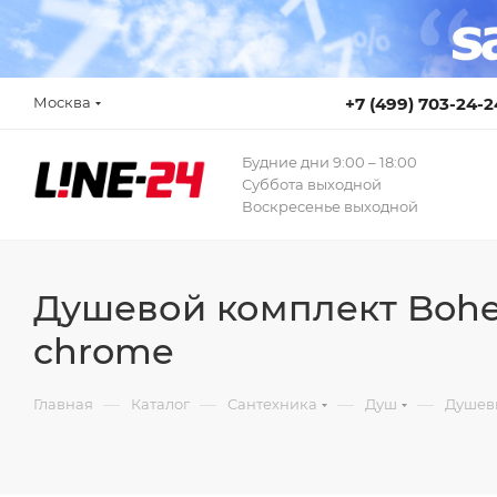
Москва
+7 (499) 703-24-2
Будние дни 9:00 – 18:00
Суббота выходной
Воскресенье выходной
Душевой комплект Bohe
chrome
—
—
—
—
Главная
Каталог
Сантехника
Душ
Душев