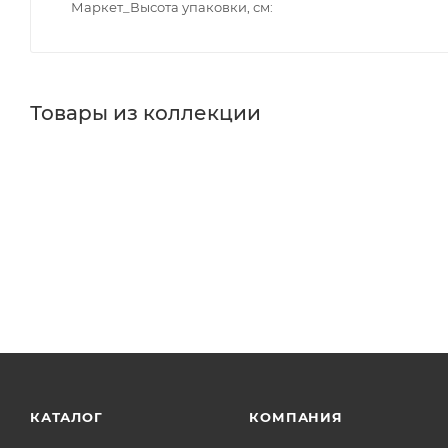
Маркет_Высота упаковки, см
Товары из коллекции
Душевые гарнитуры
Панели для ванн
Зеркала
Што
Душевые уголки
Минимальная цена
1380.00
В наличии
Да
Реквизиты
Душ, Товар, 00-011759760
Бренд
BelBagno