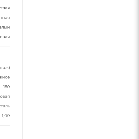
углая
нная
белый
цевая
нтаж)
жное
150
овая
сталь
1,00