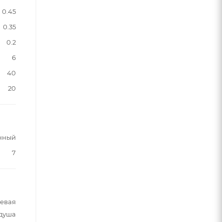
0.45
0.35
0.2
6
40
20
нный
7
шевая
 душа