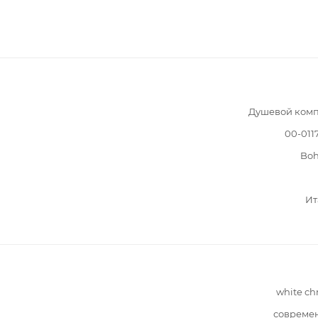
Душевой комп
00-011
Bo
Ит
white c
совреме