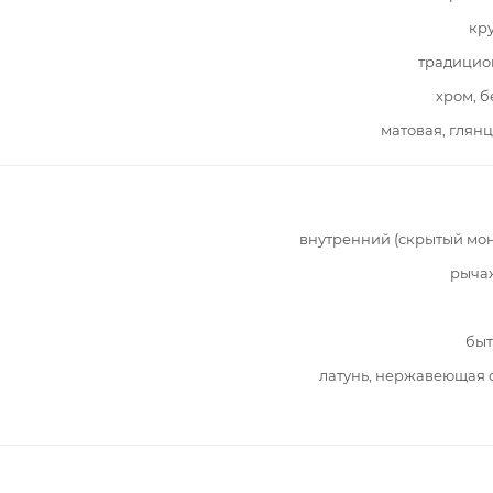
кр
традицио
хром, 
матовая, глян
внутренний (скрытый мо
рыча
быт
латунь, нержавеющая 