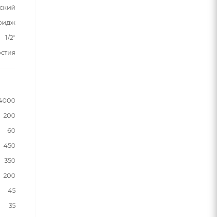
ский
ридж
1/2"
рстия
4000
200
60
450
350
200
45
35