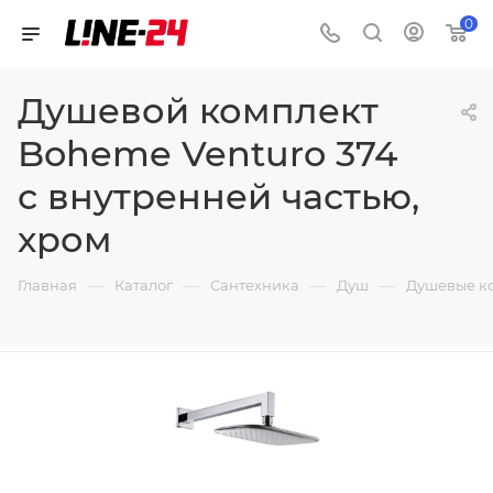
0
Душевой комплект
Boheme Venturo 374
с внутренней частью,
хром
—
—
—
—
Главная
Каталог
Сантехника
Душ
Душевые к