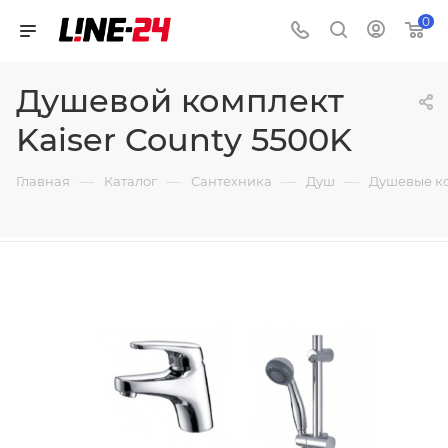
0
Душевой комплект
Kaiser County 5500K
—
—
—
—
Главная
Каталог
Сантехника
Душ
Душевые к