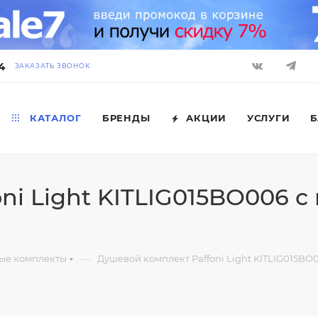
4
ЗАКАЗАТЬ ЗВОНОК
КАТАЛОГ
БРЕНДЫ
АКЦИИ
УСЛУГИ
Б
i Light KITLIG015BO006 с
—
ые комплекты
Душевой комплект Paffoni Light KITLIG015BO