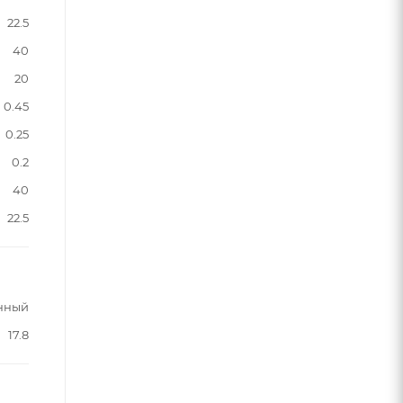
22.5
40
20
0.45
0.25
0.2
40
22.5
нный
17.8