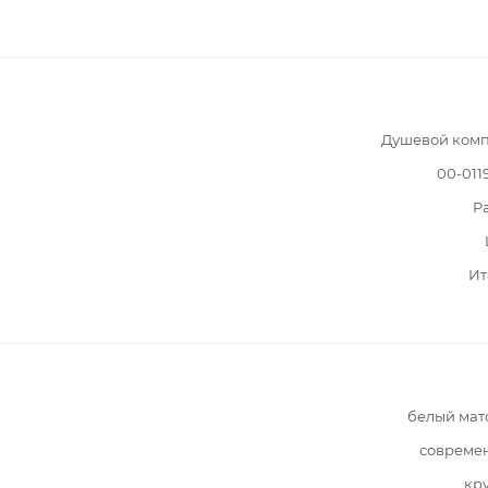
Душевой комп
00-011
Pa
Ит
белый мат
совреме
кр