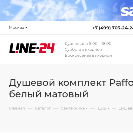
Москва
+7 (499) 703-24-2
Будние дни 9:00 – 18:00
Суббота выходной
Воскресенье выходной
Душевой комплект Paffon
белый матовый
—
—
—
—
Главная
Каталог
Сантехника
Душ
Душев