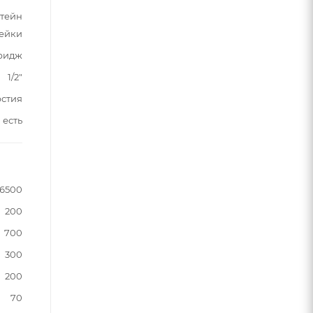
штейн
лейки
ридж
1/2"
рстия
есть
6500
200
700
300
200
70