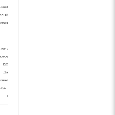
нная
елый
овая
стену
жное
150
Да
овая
атунь
1