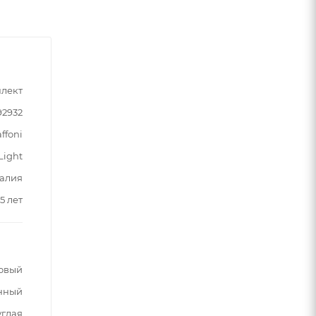
лект
92932
ffoni
Light
алия
5 лет
овый
нный
углая