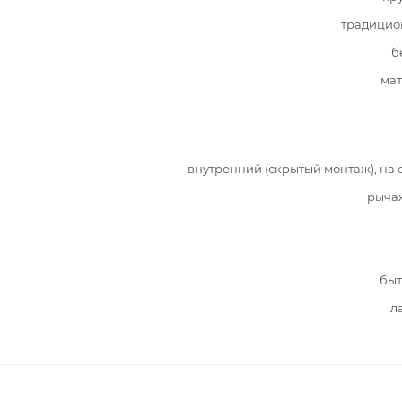
традицио
б
мат
внутренний (скрытый монтаж), на 
рыча
быт
л