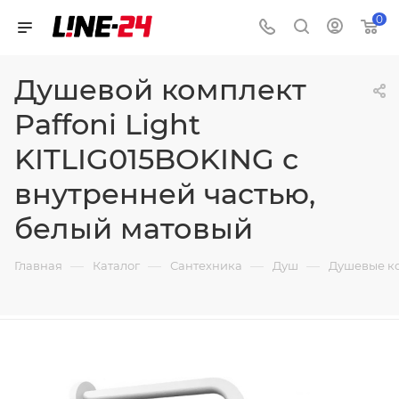
0
Душевой комплект
Paffoni Light
KITLIG015BOKING с
внутренней частью,
белый матовый
—
—
—
—
Главная
Каталог
Сантехника
Душ
Душевые к