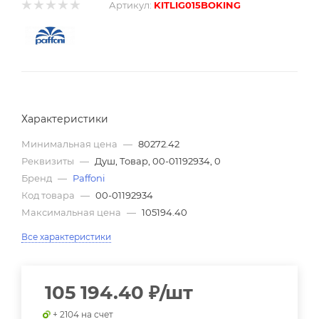
Артикул:
KITLIG015BOKING
Характеристики
Минимальная цена
—
80272.42
Реквизиты
—
Душ, Товар, 00-01192934, 0
Бренд
—
Paffoni
Код товара
—
00-01192934
Максимальная цена
—
105194.40
Все характеристики
105 194.40
₽
/шт
+ 2104 на счет