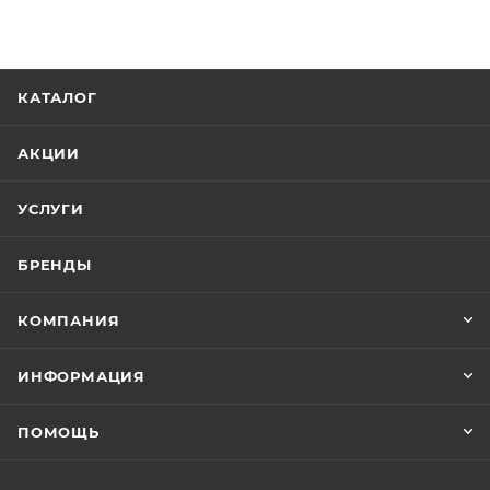
Реквизиты
Ванны, Товар, 00-012289310
Бренд
Aquanet
Код товара
00-01228931
Серия
Light
Страна
Россия
Гарантия
1 год
Тип товара
Экран для ванны
Стиль
современный
Ширина, см
Экран Aquanet Light 262976 160