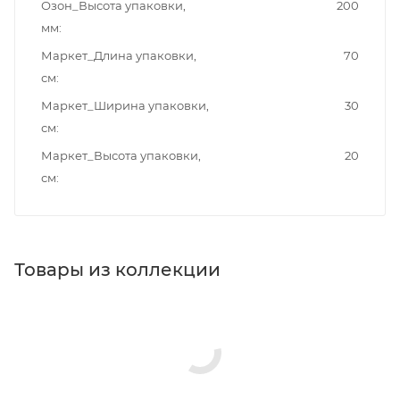
Озон_Высота упаковки,
200
мм
Маркет_Длина упаковки,
70
см
Маркет_Ширина упаковки,
30
см
Маркет_Высота упаковки,
20
см
Товары из коллекции
Панели для ванн
Акриловые ванны
Зеркала
Изливы
Ножки/каркасы для ванн
Гигиенические души
Душевые комплекты