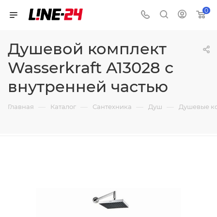
0
Душевой комплект
Wasserkraft A13028 с
внутренней частью
—
—
—
—
Главная
Каталог
Сантехника
Душ
Душевые к