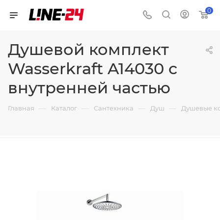
0
Душевой комплект
Wasserkraft A14030 c
внутренней частью
—
—
—
—
Главная
Каталог
Сантехника
Душ
Душевые к