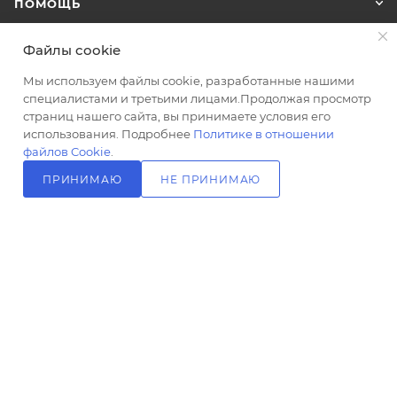
ПОМОЩЬ
hi-tech
Цвет
Файлы cookie
черный
ПОДПИСАТЬСЯ НА РАССЫЛКУ
Мы используем файлы cookie, разработанные нашими
Озон_Размер
специалистами и третьими лицами.Продолжая просмотр
верхнего
страниц нашего сайта, вы принимаете условия его
душа, мм
+7 (499) 703-24-24
ЗАКАЗАТЬ ЗВОНОК
использования. Подробнее
Политике в отношении
250
файлов Cookie
.
info@l-24.ru
Ширина,
ПРИНИМАЮ
НЕ ПРИНИМАЮ
см
125481 г. Москва, ул. Свободы, д.
В КОРЗИНУ
25
91к2
Управление
рычажное
Материал
латунь,
пластик
Монтаж
2026 © Интернет магазин сантехники в Москве l-24.ru
внутренний
(скрытый
монтаж)