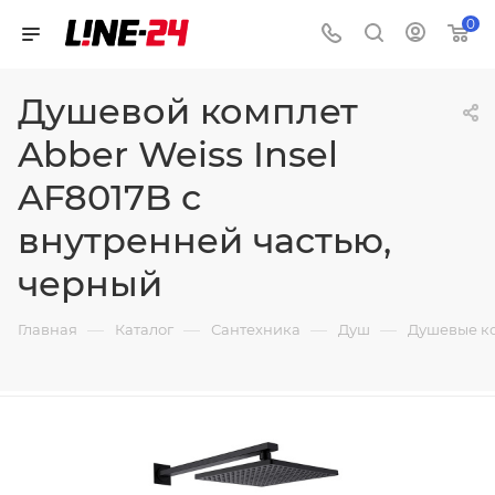
0
Душевой комплет
Abber Weiss Insel
AF8017B с
внутренней частью,
черный
—
—
—
—
Главная
Каталог
Сантехника
Душ
Душевые к