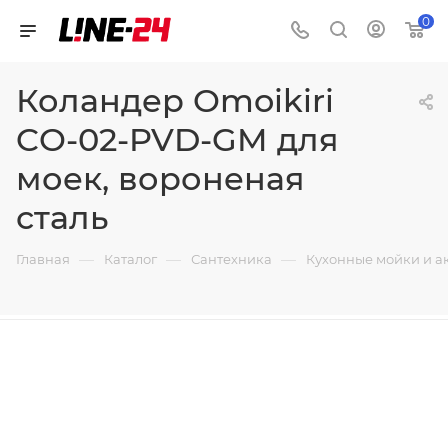
0
Коландер Omoikiri
CO-02-PVD-GM для
моек, вороненая
сталь
—
—
—
Главная
Каталог
Сантехника
Кухонные мойки и а