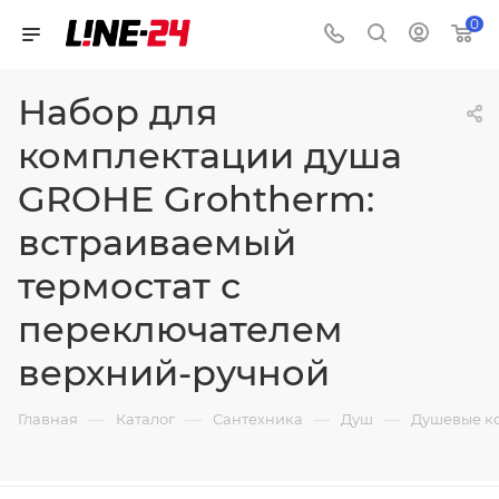
0
Набор для
комплектации душа
GROHE Grohtherm:
встраиваемый
термостат с
переключателем
верхний-ручной
—
—
—
—
Главная
Каталог
Сантехника
Душ
Душевые к