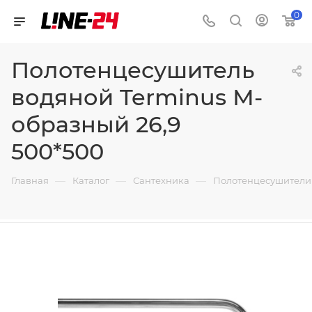
0
Полотенцесушитель
водяной Terminus М-
образный 26,9
500*500
—
—
—
Главная
Каталог
Сантехника
Полотенцесушители