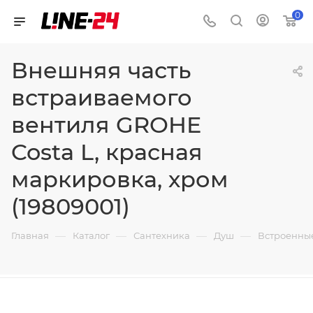
0
Внешняя часть
встраиваемого
вентиля GROHE
Costa L, красная
маркировка, хром
(19809001)
—
—
—
—
Главная
Каталог
Сантехника
Душ
Встроенны