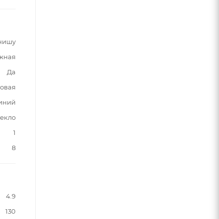
нишу
жная
Да
овая
иний
текло
1
8
4.9
130