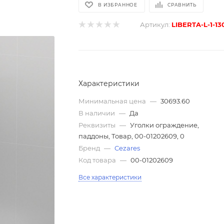
В ИЗБРАННОЕ
СРАВНИТЬ
Артикул:
LIBERTA-L-1-13
Характеристики
Минимальная цена
—
30693.60
В наличии
—
Да
Реквизиты
—
Уголки ограждение,
паддоны, Товар, 00-01202609, 0
Бренд
—
Cezares
Код товара
—
00-01202609
Все характеристики