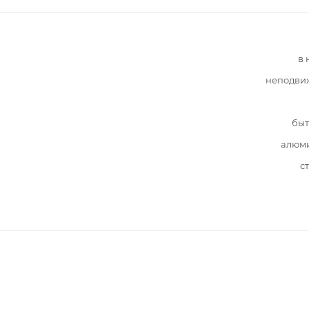
в 
неподви
быт
алюм
с