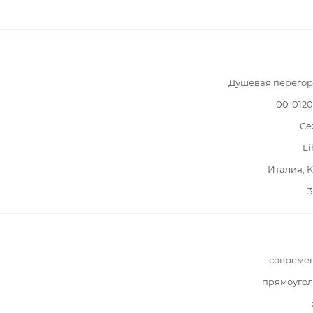
Душевая перегор
00-012
Ce
Li
Италия, 
3
совреме
прямоугол