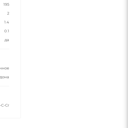
195
2
1.4
0.1
да
чное
ддона
-C-Cr