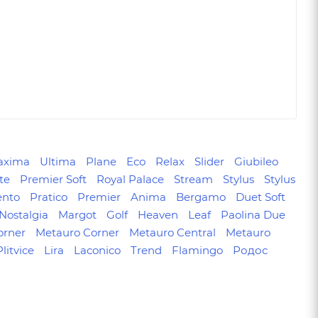
axima
Ultima
Plane
Eco
Relax
Slider
Giubileo
te
Premier Soft
Royal Palace
Stream
Stylus
Stylus
nto
Pratico
Premier
Anima
Bergamo
Duet Soft
 Nostalgia
Margot
Golf
Heaven
Leaf
Paolina Due
orner
Metauro Corner
Metauro Central
Metauro
Plitvice
Lira
Laconico
Trend
Flamingo
Родос