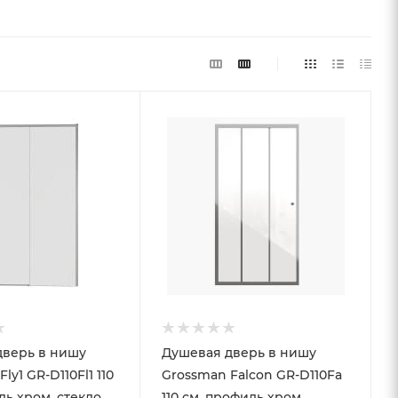
дверь в нишу
Душевая дверь в нишу
ly1 GR-D110Fl1 110
Grossman Falcon GR-D110Fa
ль хром, стекло
110 см, профиль хром,