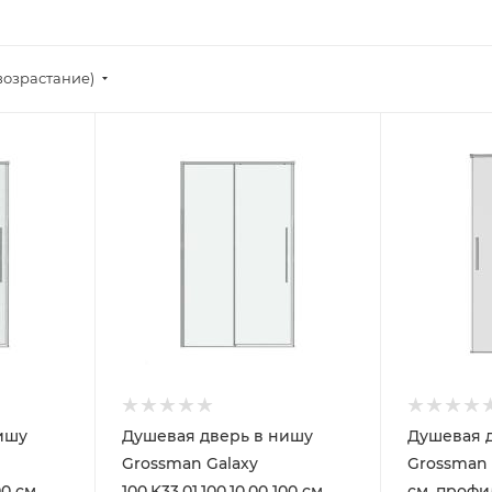
возрастание)
ишу
Душевая дверь в нишу
Душевая 
Grossman Galaxy
Grossman F
00 см,
100.K33.01.100.10.00 100 см,
см, профи