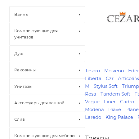
Ванны
Комплектующие для
унитазов
Душ
Раковины
Tesoro
Molveno
Ede
Liberta
Czr
Articoli V
M
Stylus Soft
Trium
Унитазы
Rosa
Tandem Soft
T
Vague
Liner
Cadro
Аксессуары для ванной
Modena
Piave
Plane
Laredo
King Palace
Слив
Комплектующие для мебели
Товары