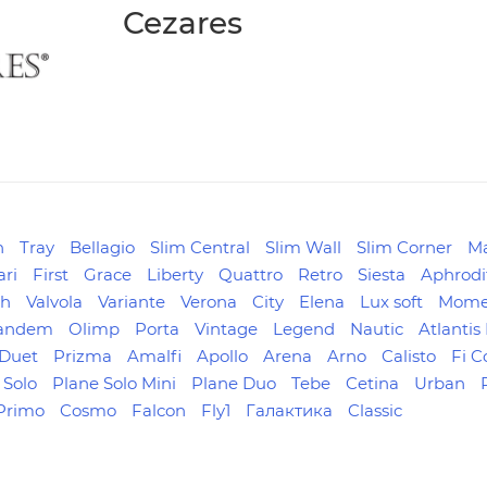
Cezares
n
Tray
Bellagio
Slim Central
Slim Wall
Slim Corner
M
ari
First
Grace
Liberty
Quattro
Retro
Siesta
Aphrodi
ph
Valvola
Variante
Verona
City
Elena
Lux soft
Mome
andem
Olimp
Porta
Vintage
Legend
Nautic
Atlantis
Duet
Prizma
Amalfi
Apollo
Arena
Arno
Calisto
Fi C
 Solo
Plane Solo Mini
Plane Duo
Tebe
Cetina
Urban
Primo
Cosmo
Falcon
Fly1
Галактика
Classic