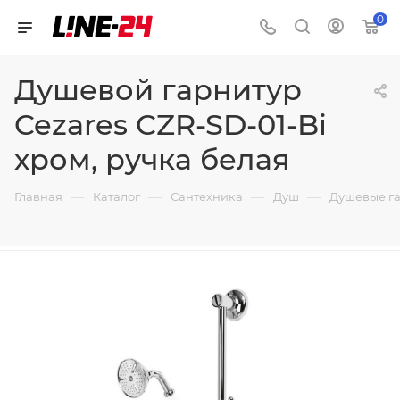
0
Душевой гарнитур
Cezares CZR-SD-01-Bi
хром, ручка белая
—
—
—
—
Главная
Каталог
Сантехника
Душ
Душевые г