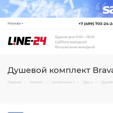
Москва
+7 (499) 703-24-2
Будние дни 9:00 – 18:00
Суббота выходной
Воскресенье выходной
Душевой комплект Brava
—
—
—
—
Главная
Каталог
Сантехника
Душ
Душев