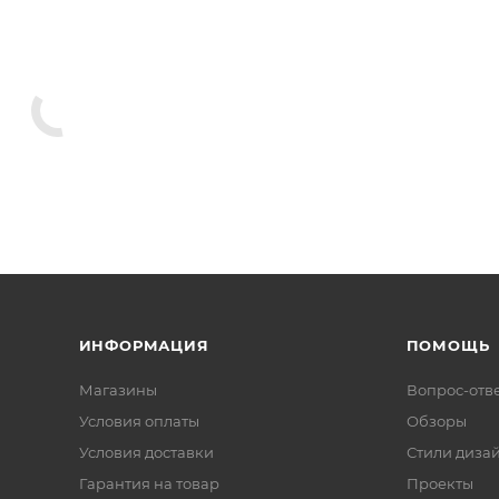
ны
Кондиционеры
Душевые лейки
Другие комплекту
ли для ванн
Акриловые ванны
Шторки на ванну