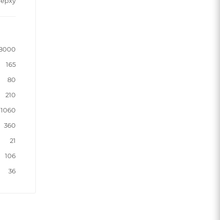
верху
8000
165
80
210
1060
360
21
106
36