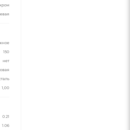
хром
евая
жное
150
нет
овая
сталь
1,00
0.21
1.06