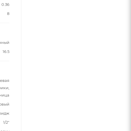
0.36
8
нный
16.5
шевая
рики,
ьница
овый
ридж
1/2"