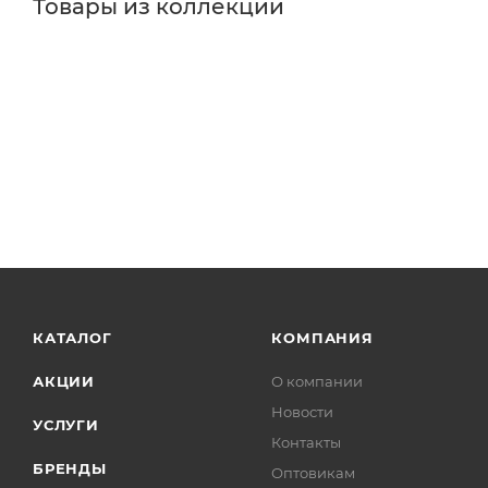
Товары из коллекции
Душевые кабины
Душевые уголки
Душевые поддо
Душевые гарнитуры
Ножки/каркасы для ванн
Пане
Реквизиты
Душевые кабины, Товар, 00-012311050
Бренд
Niagara
Серия
Eco
Страна
Китай
Гарантия
10 лет
Тип товара
Душевая кабина