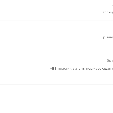
глянц
рыча
быт
ABS-пластик, латунь, нержавеющая 