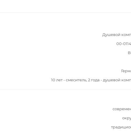
Душевой комп
00-011
B
Герм
10 лет - смеситель, 2 года - душевой ком
совреме
окр
традицио