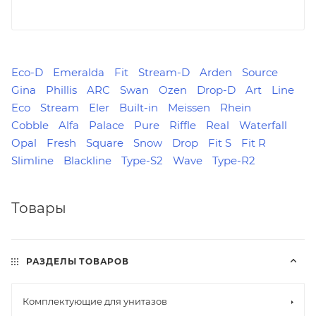
Eco-D
Emeralda
Fit
Stream-D
Arden
Source
Gina
Phillis
ARC
Swan
Ozen
Drop-D
Art
Line
Eco
Stream
Eler
Built-in
Meissen
Rhein
Cobble
Alfa
Palace
Pure
Riffle
Real
Waterfall
Opal
Fresh
Square
Snow
Drop
Fit S
Fit R
Slimline
Blackline
Type-S2
Wave
Type-R2
Товары
РАЗДЕЛЫ ТОВАРОВ
Комплектующие для унитазов