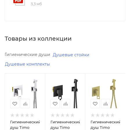
3,3 мб
Товары из коллекции
Гигиенические души
Душевые стойки
Душевые комплекты
Минимальная
Минимальная
Минимальная
цена
цена
цена
18711.00
21519.00
25305.00
В наличии
В наличии
В наличии
Да
Да
Да
Реквизиты
Реквизиты
Реквизиты
Гигиенический
Гигиенический
Гигиенический
Душ,
Душ,
Душ,
душ Timo
душ Timo
душ Timo
Товар,
Товар,
Товар,