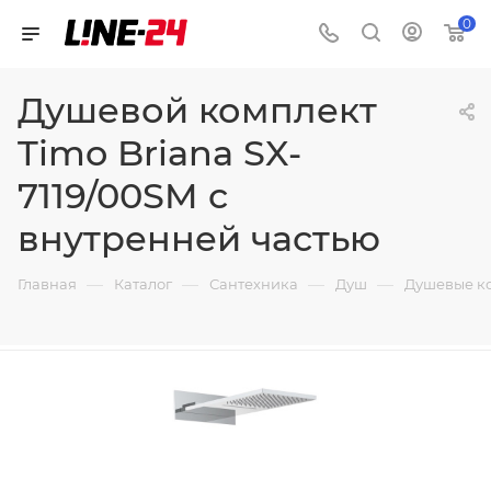
0
Душевой комплект
Timo Briana SX-
7119/00SM с
внутренней частью
—
—
—
—
Главная
Каталог
Сантехника
Душ
Душевые к