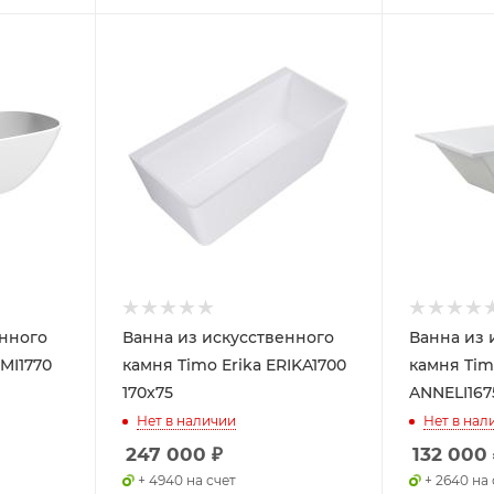
енного
Ванна из искусственного
Ванна из 
MI1770
камня Timo Erika ERIKA1700
камня Tim
170x75
ANNELI167
Нет в наличии
Нет в нал
247 000
₽
132 000
+ 4940 на счет
+ 2640 на 