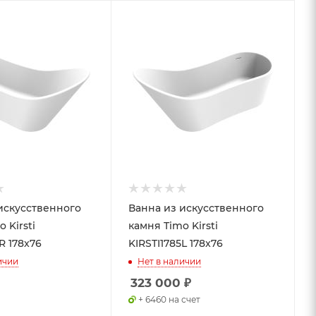
искусственного
Ванна из искусственного
 Kirsti
камня Timo Kirsti
R 178x76
KIRSTI1785L 178x76
ичии
Нет в наличии
323 000
₽
+ 6460 на счет