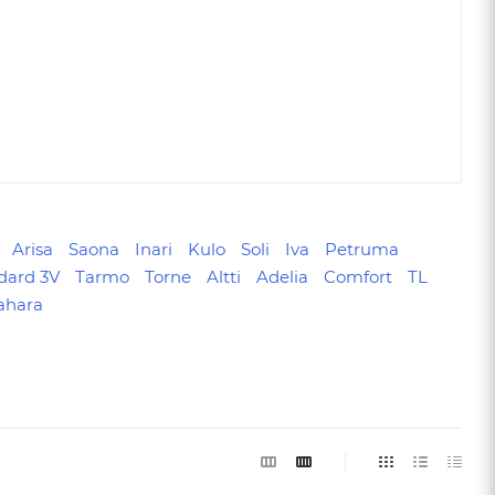
Arisa
Saona
Inari
Kulo
Soli
Iva
Petruma
dard 3V
Tarmo
Torne
Altti
Adelia
Comfort
TL
ahara