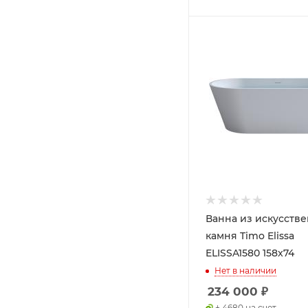
Ванна из искусств
камня Timo Elissa
ELISSA1580 158x74
Нет в наличии
234 000
₽
+ 4680 на счет