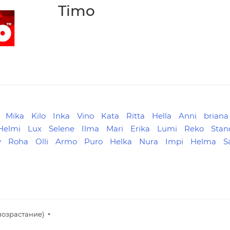
Timo
Mika
Kilo
Inka
Vino
Kata
Ritta
Hella
Anni
briana
Helmi
Lux
Selene
Ilma
Mari
Erika
Lumi
Reko
Stan
y
Roha
Olli
Armo
Puro
Helka
Nura
Impi
Helma
S
возрастание)