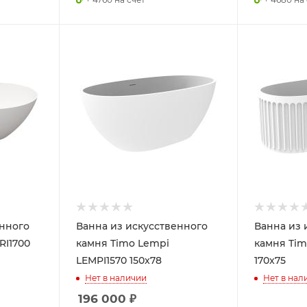
енного
Ванна из искусственного
Ванна из 
RI1700
камня Timo Lempi
камня Tim
LEMPI1570 150x78
170x75
Нет в наличии
Нет в нал
196 000
₽