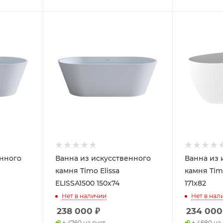
енного
Ванна из искусственного
Ванна из 
камня Timo Elissa
камня Timo
ELISSA1500 150x74
171x82
Нет в наличии
Нет в нал
238 000
₽
234 000
+ 4760 на счет
+ 4680 на