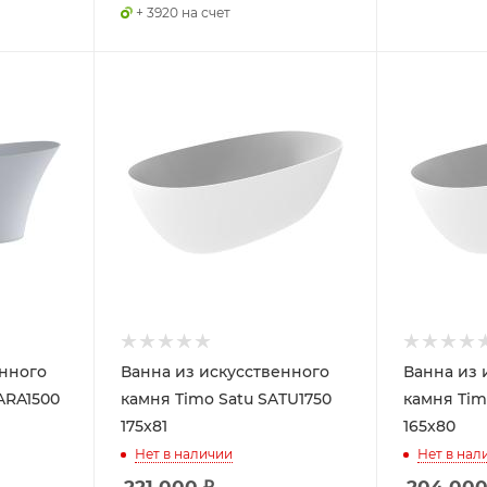
+ 3920 на счет
енного
Ванна из искусственного
Ванна из 
IARA1500
камня Timo Satu SATU1750
камня Tim
175x81
165x80
Нет в наличии
Нет в нал
221 000
₽
204 00