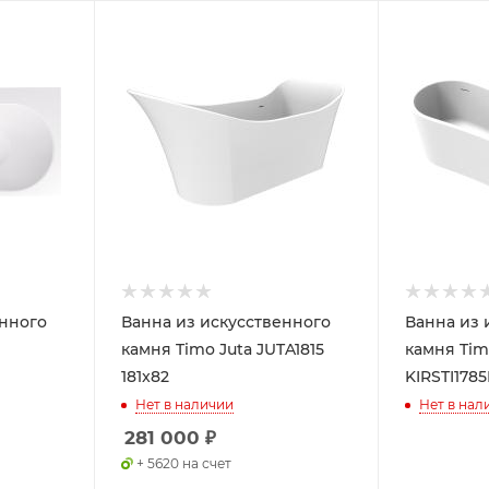
енного
Ванна из искусственного
Ванна из 
камня Timo Juta JUTA1815
камня Timo
181x82
KIRSTI1785
Нет в наличии
Нет в нал
281 000
₽
+ 5620 на счет