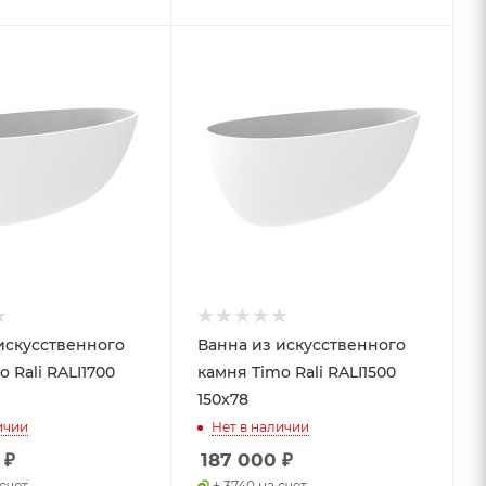
искусственного
Ванна из искусственного
 Rali RALI1700
камня Timo Rali RALI1500
150x78
ичии
Нет в наличии
₽
187 000
₽
 счет
+ 3740 на счет