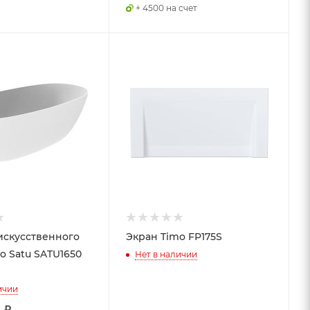
+ 4500 на счет
искусственного
Экран Timo FP175S
o Satu SATU1650
Нет в наличии
ичии
0
₽