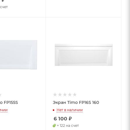
 счет
o FP155S
Экран Timo FP16S 160
ичии
Нет в наличии
6 100
₽
+ 122 на счет