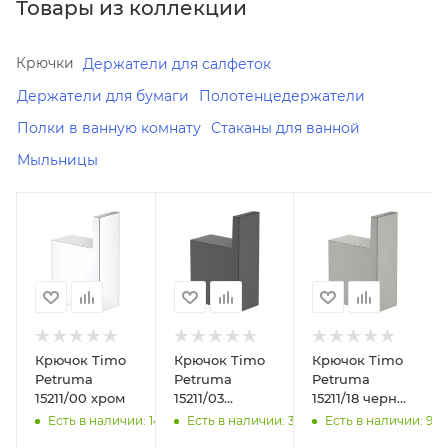
Товары из коллекции
Крючки
Держатели для салфеток
Держатели для бумаги
Полотенцедержатели
Полки в ванную комнату
Стаканы для ванной
Мыльницы
Минимальная
Минимальная
Минимальная
цена
цена
цена
3334.00
3557.00
4002.00
В наличии
В наличии
В наличии
Да
Да
Да
Реквизиты
Реквизиты
Реквизиты
Крючок Timo
Крючок Timo
Крючок Timo
Аксессуары
Аксессуары
Аксессуары
Petruma
Petruma
Petruma
для
для
для
15211/00 хром
15211/03
15211/18 черное
ванной,
ванной,
ванной,
черный
золото
Есть в наличии: 141
Есть в наличии: 304
Есть в наличии: 94
Товар,
Товар,
Товар,
00-
00-
00-