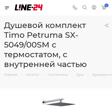
0
Душевой комплект
Timo Petruma SX-
5049/00SM с
термостатом, с
внутренней частью
—
—
—
—
Главная
Каталог
Сантехника
Душ
Душевые к